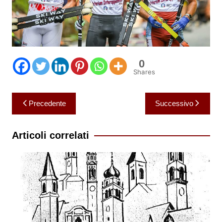
0
Shares
Navigazione
Precedente
Successivo
articoli
Articoli correlati