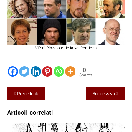
VIP di Pinzolo e della val Rendena
0
Shares
Navigazione
Precedente
Successivo
articoli
Articoli correlati