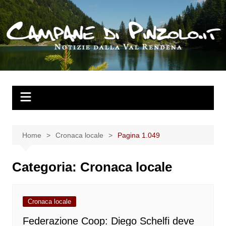
Salta
al
contenuto
Home
Cronaca locale
Pagina 1.049
Categoria:
Cronaca locale
Cronaca locale
Federazione Coop: Diego Schelfi deve