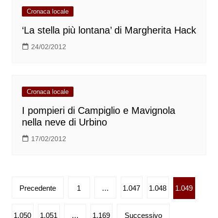
Cronaca locale
‘La stella più lontana’ di Margherita Hack
24/02/2012
Cronaca locale
I pompieri di Campiglio e Mavignola
nella neve di Urbino
17/02/2012
Paginazione
Precedente
1
…
1.047
1.048
1.049
degli
articoli
1.050
1.051
…
1.169
Successivo