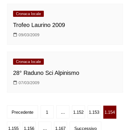
Cronaca locale
Trofeo Laurino 2009
09/03/2009
Cronaca locale
28° Raduno Sci Alpinismo
07/03/2009
Paginazione
Precedente
1
…
1.152
1.153
1.154
degli
articoli
1.155
1.156
…
1.167
Successivo