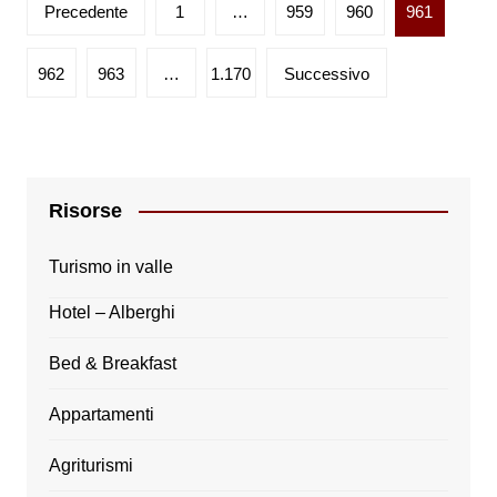
Paginazione
Precedente
1
…
959
960
961
degli
articoli
962
963
…
1.170
Successivo
Risorse
Turismo in valle
Hotel – Alberghi
Bed & Breakfast
Appartamenti
Agriturismi