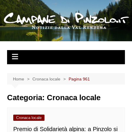
Salta
al
contenuto
Home
Cronaca locale
Pagina 961
Categoria:
Cronaca locale
Cronaca locale
Premio di Solidarietà alpina: a Pinzolo si