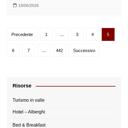
18/06/2026
Paginazione
Precedente
1
…
3
4
5
degli
articoli
6
7
…
442
Successivo
Risorse
Turismo in valle
Hotel – Alberghi
Bed & Breakfast