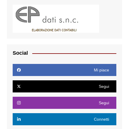
Social
Mi piace
Segui
Segui
Connetti