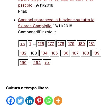
pascolo
19/11/2018
Pnab
Cannoni sparaneve in funzione su tutta la
Skiarea Campiglio
18/11/2018
CampanediPinzolo.it
<<
1
...
176
177
178
179
180
181
182
183
184
185
186
187
188
189
190
...
294
>>
Cultura e tempo libero