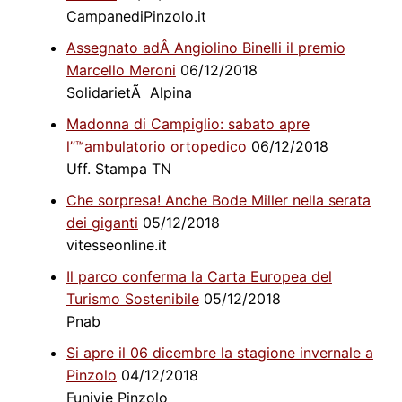
CampanediPinzolo.it
Assegnato adÂ Angiolino Binelli il premio
Marcello Meroni
06/12/2018
SolidarietÃ Alpina
Madonna di Campiglio: sabato apre
l”™ambulatorio ortopedico
06/12/2018
Uff. Stampa TN
Che sorpresa! Anche Bode Miller nella serata
dei giganti
05/12/2018
vitesseonline.it
Il parco conferma la Carta Europea del
Turismo Sostenibile
05/12/2018
Pnab
Si apre il 06 dicembre la stagione invernale a
Pinzolo
04/12/2018
Funivie Pinzolo