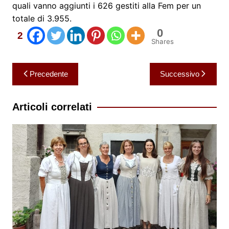
quali vanno aggiunti i 626 gestiti alla Fem per un
totale di 3.955.
0
2
Shares
Navigazione
Precedente
Successivo
articoli
Articoli correlati