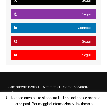
Segui
Segui
Connetti
Segui
Segui
| Campanedipinzolo.it - Webmaster: Marco Salvaterra -
info@agraria.org |
Utilizzando questo sito si accetta l'utilizzo dei cookie anche di
Chi siamo
Privacy Policy
Sitemap
Link utili
terze parti. Per maggiori informazioni vi invitiamo a