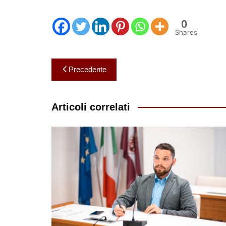
0
Shares
Navigazione
Precedente
articoli
Articoli correlati