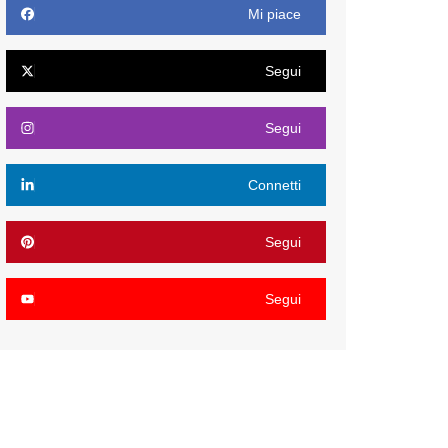
Mi piace
Segui
Segui
Connetti
Segui
Segui