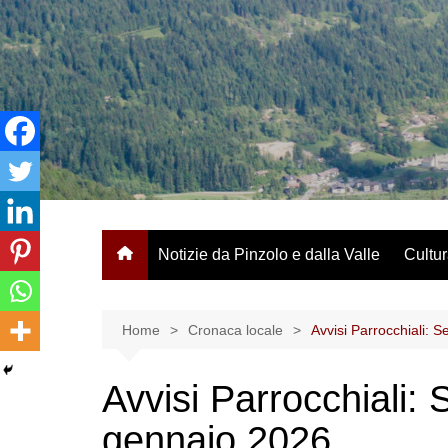
Salta
al
contenuto
Notizie da Pinzolo e dalla Valle
Cultur
Home
Cronaca locale
Avvisi Parrocchiali: S
Avvisi Parrocchiali: 
gennaio 2026