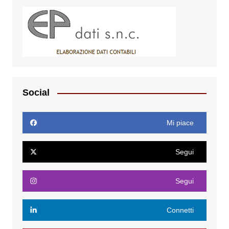
Social
Mi piace
Segui
Segui
Connetti