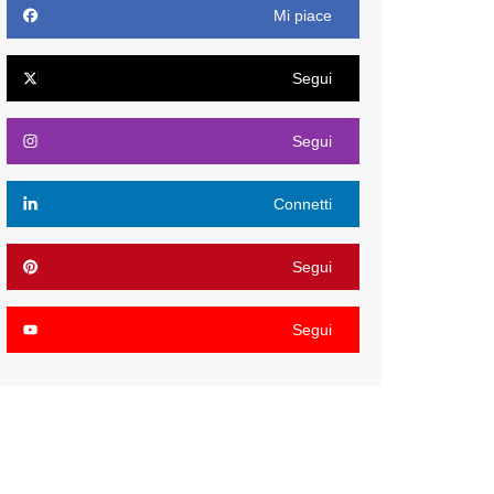
Mi piace
Segui
Segui
Connetti
Segui
Segui