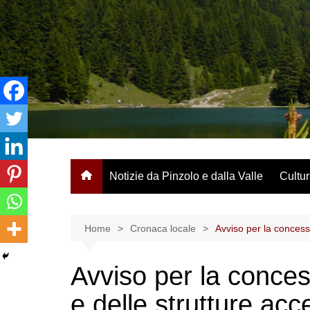
Salta
al
contenuto
Notizie da Pinzolo e dalla Valle
Cultur
Home
Cronaca locale
Avviso per la concess
Avviso per la conces
e delle strutture acc