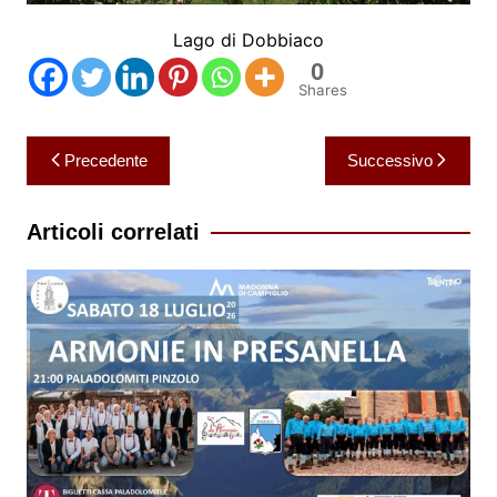
Lago di Dobbiaco
0
Shares
Navigazione
Precedente
Successivo
articoli
Articoli correlati