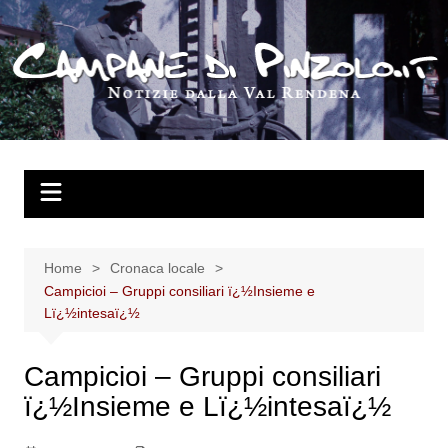
Salta
al
contenuto
Home
Cronaca locale
Campicioi – Gruppi consiliari ï¿½Insieme e
Lï¿½intesaï¿½
Campicioi – Gruppi consiliari
ï¿½Insieme e Lï¿½intesaï¿½