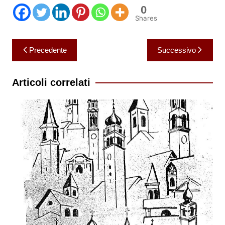
0
Shares
Navigazione
Precedente
Successivo
articoli
Articoli correlati