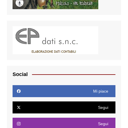
Social
Mi piace
Segui
Segui