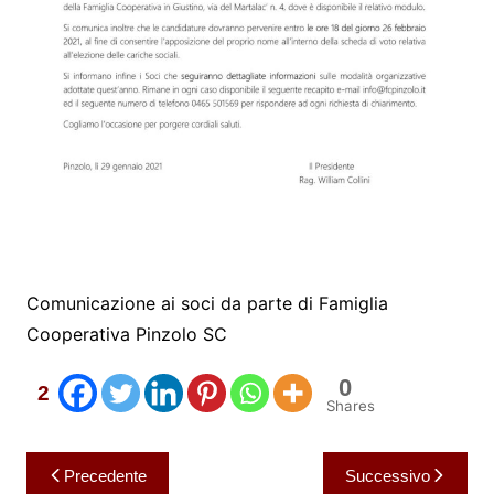
Comunicazione ai soci da parte di Famiglia
Cooperativa Pinzolo SC
0
2
Shares
Navigazione
Precedente
Successivo