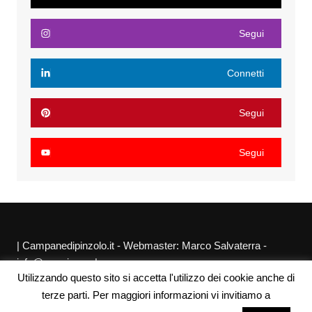
Segui
Connetti
Segui
Segui
| Campanedipinzolo.it - Webmaster: Marco Salvaterra -
info@agraria.org |
Utilizzando questo sito si accetta l'utilizzo dei cookie anche di
Chi siamo
Privacy Policy
Sitemap
Link utili
terze parti. Per maggiori informazioni vi invitiamo a