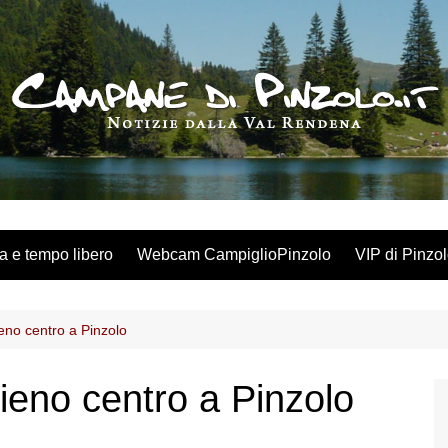
a e tempo libero
Webcam CampiglioPinzolo
VIP di Pinzo
eno centro a Pinzolo
ieno centro a Pinzolo