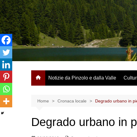
Salta
al
contenuto
Notizie da Pinzolo e dalla Valle
Cultur
Home
Cronaca locale
Degrado urbano in pi
Degrado urbano in p