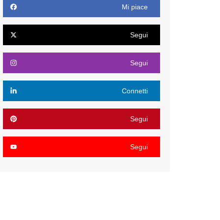
Mi piace
Segui
Segui
Connetti
Segui
Segui