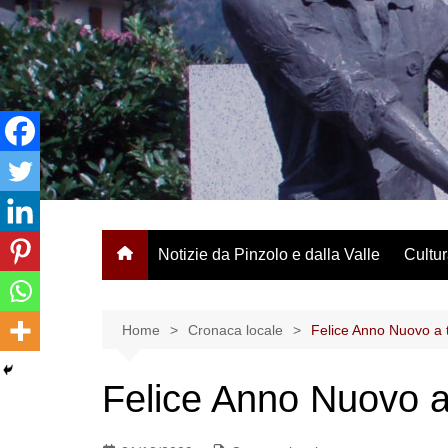
Salta
al
contenuto
Notizie da Pinzolo e dalla Valle
Cultur
Home
Cronaca locale
Felice Anno Nuovo a tu
Felice Anno Nuovo a t