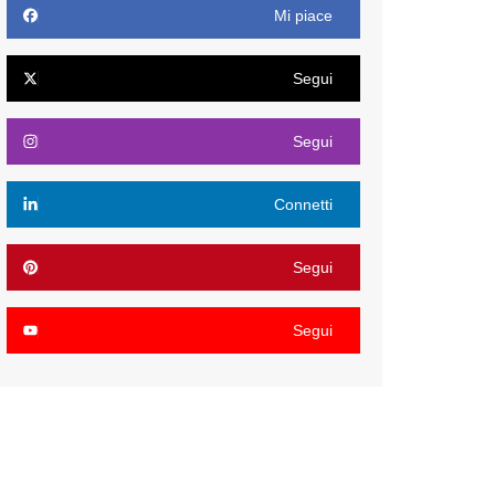
Mi piace
Segui
Segui
Connetti
Segui
Segui