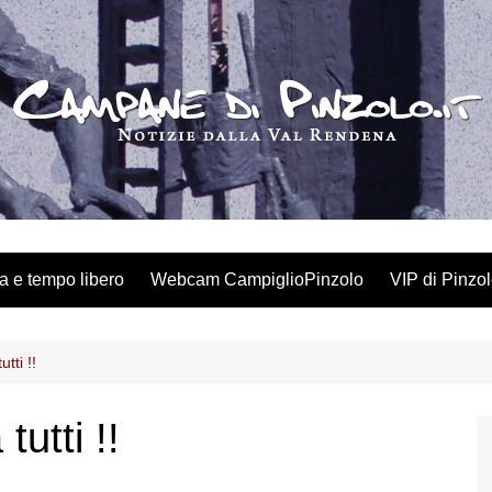
a e tempo libero
Webcam CampiglioPinzolo
VIP di Pinzo
tti !!
utti !!