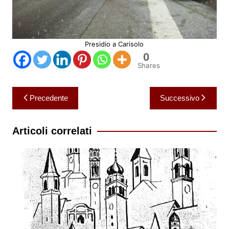
Presidio a Carisolo
0
Shares
Navigazione
Precedente
Successivo
articoli
Articoli correlati