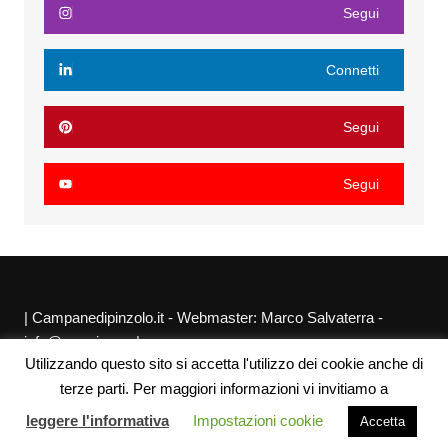
Segui
Connetti
Segui
Segui
| Campanedipinzolo.it - Webmaster: Marco Salvaterra -
info@agraria.org |
Utilizzando questo sito si accetta l'utilizzo dei cookie anche di
Chi siamo
Privacy Policy
Sitemap
Link utili
terze parti. Per maggiori informazioni vi invitiamo a
leggere l'informativa
Impostazioni cookie
Accetta