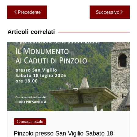
Navigazione
Precedente
Successivo
articoli
Articoli correlati
Cronaca locale
Pinzolo presso San Vigilio Sabato 18