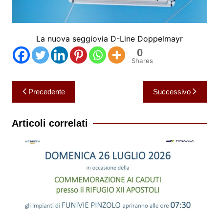
La nuova seggiovia D-Line Doppelmayr
0
Shares
Navigazione
Precedente
Successivo
articoli
Articoli correlati