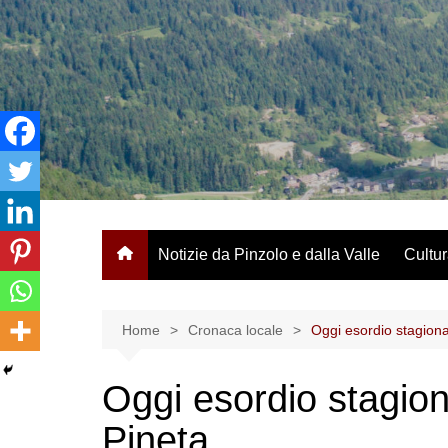
Salta
al
contenuto
Notizie da Pinzolo e dalla Valle
Cultur
Home
Cronaca locale
Oggi esordio stagional
Oggi esordio stagiona
Pineta