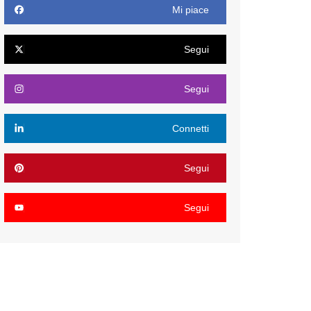
Mi piace
Segui
Segui
Connetti
Segui
Segui