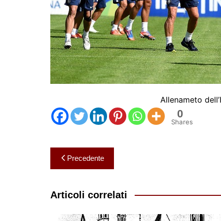
Allenameto dell’
0
Shares
Navigazione
Precedente
articoli
Articoli correlati