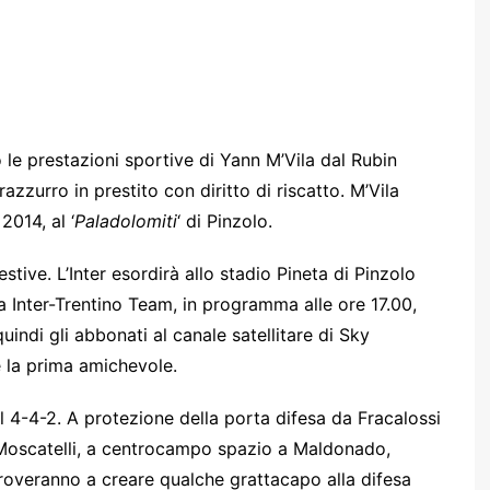
 le prestazioni sportive di Yann M’Vila dal Rubin
azzurro in prestito con diritto di riscatto. M’Vila
2014, al ‘
Paladolomiti
‘ di Pinzolo.
tive. L’Inter esordirà allo stadio Pineta di Pinzolo
a Inter-Trentino Team, in programma alle ore 17.00,
uindi gli abbonati al canale satellitare di Sky
e la prima amichevole.
l 4-4-2. A protezione della porta difesa da Fracalossi
e Moscatelli, a centrocampo spazio a Maldonado,
roveranno a creare qualche grattacapo alla difesa