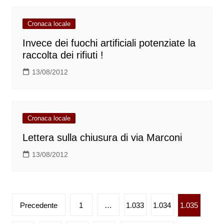
Cronaca locale
Invece dei fuochi artificiali potenziate la
raccolta dei rifiuti !
13/08/2012
Cronaca locale
Lettera sulla chiusura di via Marconi
13/08/2012
Paginazione
Precedente
1
…
1.033
1.034
1.035
degli