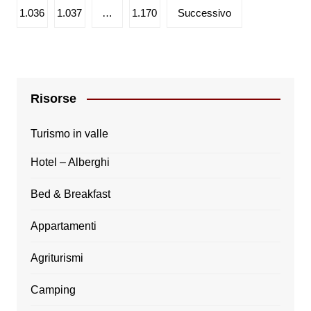
articoli
1.036
1.037
…
1.170
Successivo
Risorse
Turismo in valle
Hotel – Alberghi
Bed & Breakfast
Appartamenti
Agriturismi
Camping