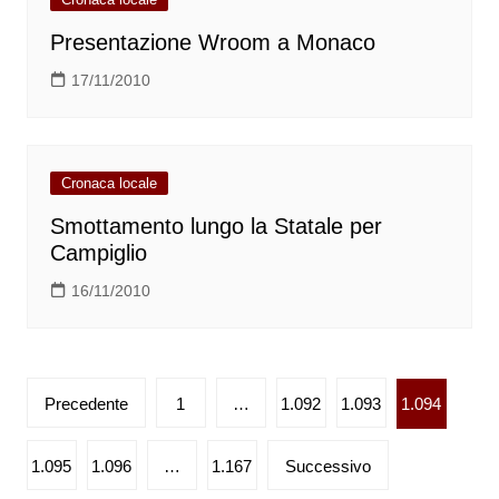
Presentazione Wroom a Monaco
17/11/2010
Cronaca locale
Smottamento lungo la Statale per
Campiglio
16/11/2010
Paginazione
Precedente
1
…
1.092
1.093
1.094
degli
articoli
1.095
1.096
…
1.167
Successivo