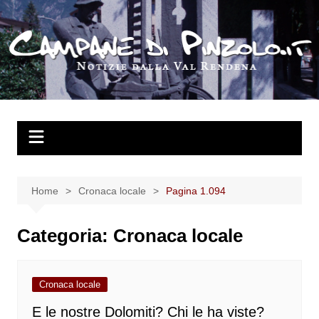
Salta
al
contenuto
Home
Cronaca locale
Pagina 1.094
Categoria:
Cronaca locale
Cronaca locale
E le nostre Dolomiti? Chi le ha viste?