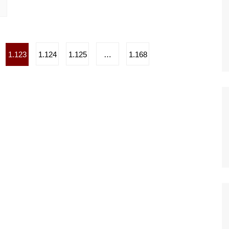
1.123
1.124
1.125
…
1.168