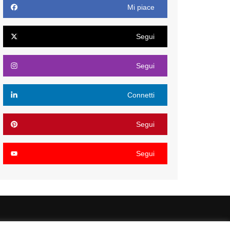
Mi piace
Segui
Segui
Connetti
Segui
Segui