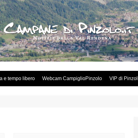
a e tempo libero
Webcam CampiglioPinzolo
VIP di Pinzo