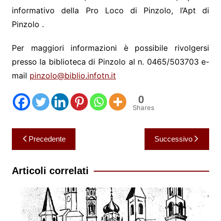
informativo della Pro Loco di Pinzolo, l’Apt di
Pinzolo .
Per maggiori informazioni è possibile rivolgersi
presso la biblioteca di Pinzolo al n. 0465/503703 e-
mail
pinzolo@biblio.infotn.it
0
Shares
Navigazione
Precedente
Successivo
articoli
Articoli correlati