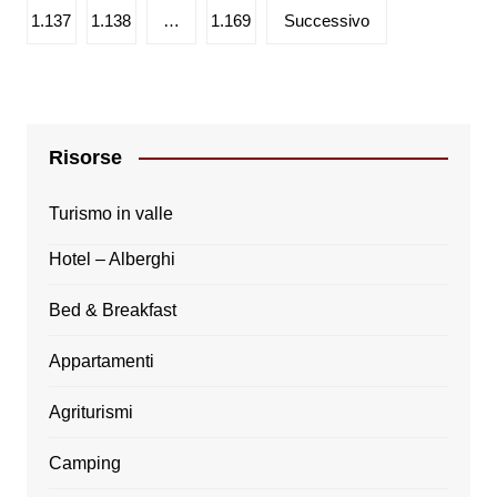
articoli
1.137
1.138
…
1.169
Successivo
Risorse
Turismo in valle
Hotel – Alberghi
Bed & Breakfast
Appartamenti
Agriturismi
Camping