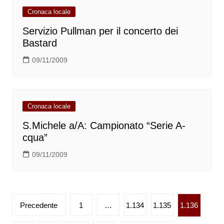
Cronaca locale
Servizio Pullman per il concerto dei
Bastard
09/11/2009
Cronaca locale
S.Michele a/A: Campionato “Serie A-
cqua”
09/11/2009
Paginazione
Precedente
1
…
1.134
1.135
1.136
degli