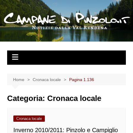
Salta
al
contenuto
Home
Cronaca locale
Pagina 1.136
Categoria:
Cronaca locale
Cronaca locale
Inverno 2010/2011: Pinzolo e Campiglio