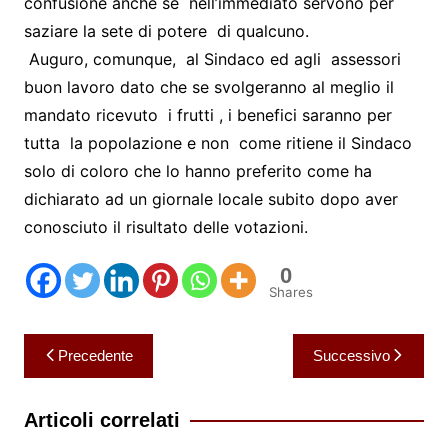
confusione anche se nell’immediato servono per
saziare la sete di potere di qualcuno.
Auguro, comunque, al Sindaco ed agli assessori
buon lavoro dato che se svolgeranno al meglio il
mandato ricevuto i frutti , i benefici saranno per
tutta la popolazione e non come ritiene il Sindaco
solo di coloro che lo hanno preferito come ha
dichiarato ad un giornale locale subito dopo aver
conosciuto il risultato delle votazioni.
0
Shares
Navigazione
Precedente
Successivo
articoli
Articoli correlati