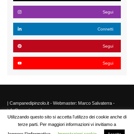
Segui
Connetti
Segui
Segui
| Campanedipinzolo.it - Webmaster: Marco Salvaterra -
info@agraria.org |
Utilizzando questo sito si accetta l'utilizzo dei cookie anche di
Chi siamo
Privacy Policy
Sitemap
Link utili
terze parti. Per maggiori informazioni vi invitiamo a
leggere l'informativa
Impostazioni cookie