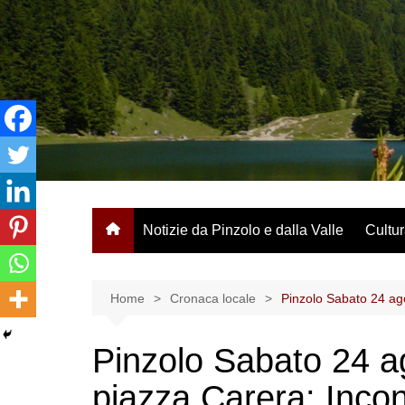
Salta
al
contenuto
Notizie da Pinzolo e dalla Valle
Cultur
Home
Cronaca locale
Pinzolo Sabato 24 ago
Pinzolo Sabato 24 a
piazza Carera: Incon