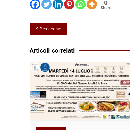
0
Shares
Navigazione
Precedente
articoli
Articoli correlati