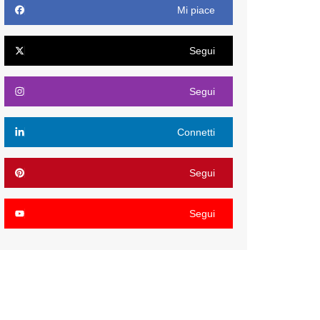
Mi piace
Segui
Segui
Connetti
Segui
Segui