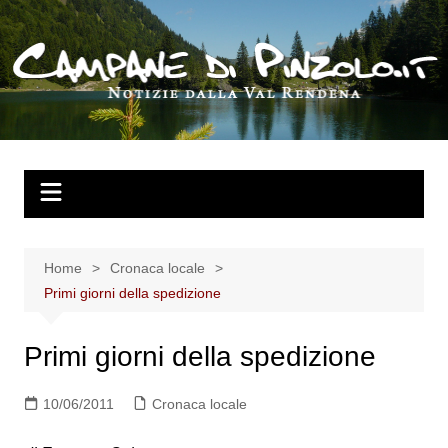
Salta
al
contenuto
Home
Cronaca locale
Primi giorni della spedizione
Primi giorni della spedizione
10/06/2011
Cronaca locale