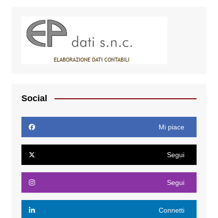
Social
Mi piace
Segui
Segui
Connetti