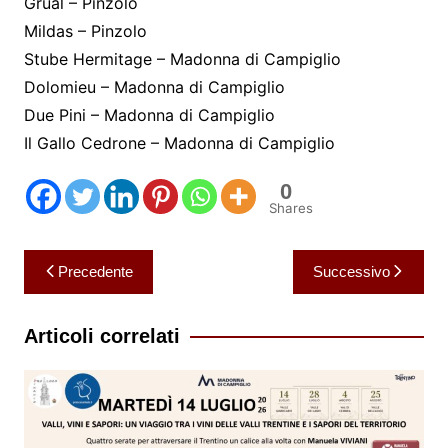
Grual – Pinzolo
Mildas – Pinzolo
Stube Hermitage – Madonna di Campiglio
Dolomieu – Madonna di Campiglio
Due Pini – Madonna di Campiglio
Il Gallo Cedrone – Madonna di Campiglio
0
Shares
Navigazione
Precedente
Successivo
articoli
Articoli correlati