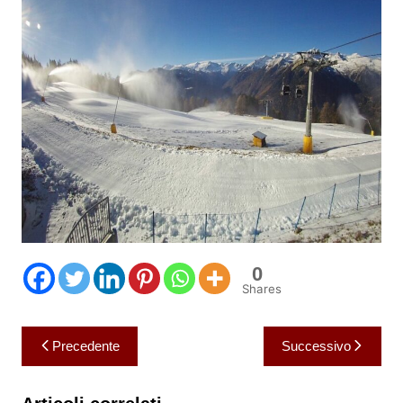
0
Shares
Navigazione
Precedente
Successivo
articoli