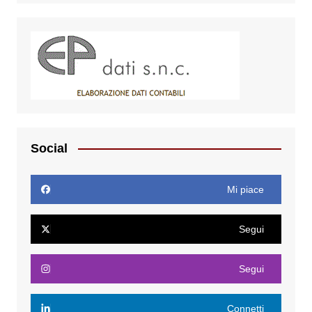
Social
Mi piace
Segui
Segui
Connetti