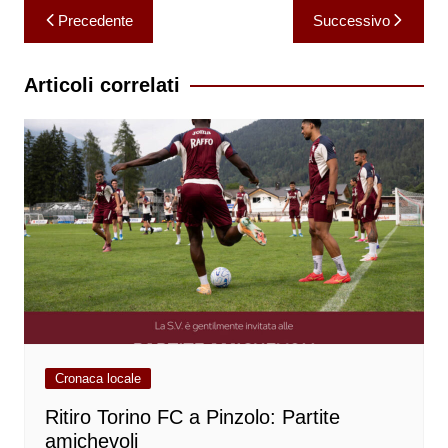
Navigazione
Precedente
Successivo
articoli
Articoli correlati
Cronaca locale
Ritiro Torino FC a Pinzolo: Partite
amichevoli