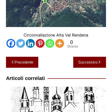
Circonvallazione Alta Val Rendena
0
Shares
Navigazione
Precedente
Successivo
articoli
Articoli correlati