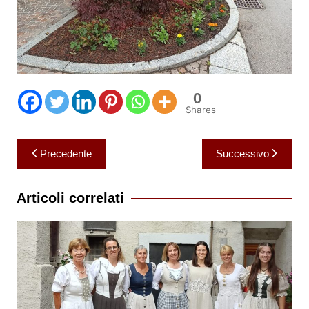
0
Shares
Navigazione
Precedente
Successivo
articoli
Articoli correlati