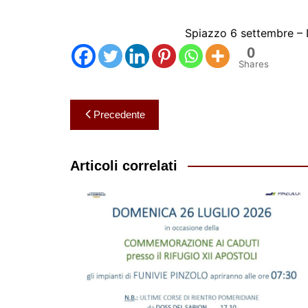
Spiazzo 6 settembre – I
0
Shares
Navigazione
Precedente
articoli
Articoli correlati