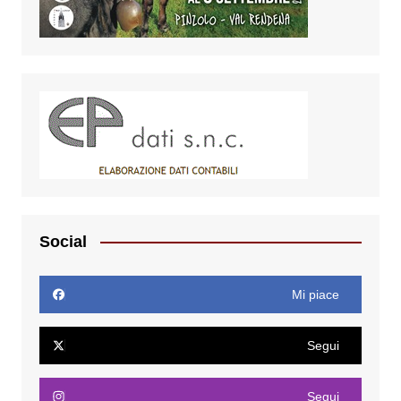
Social
Mi piace
Segui
Segui