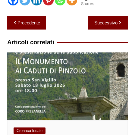
Shares
Navigazione
Precedente
Successivo
articoli
Articoli correlati
Cronaca locale