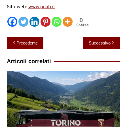
Sito web:
www.pnab.it
0
Shares
Navigazione
Precedente
Successivo
articoli
Articoli correlati