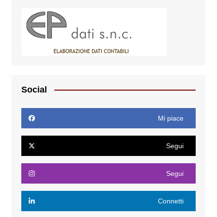
Social
Mi piace
Segui
Segui
Connetti