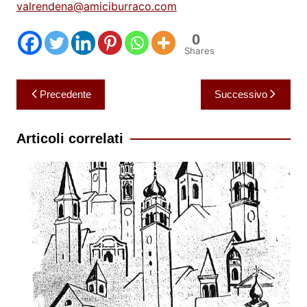
valrendena@amiciburraco.com
0
Shares
Navigazione
Precedente
Successivo
articoli
Articoli correlati