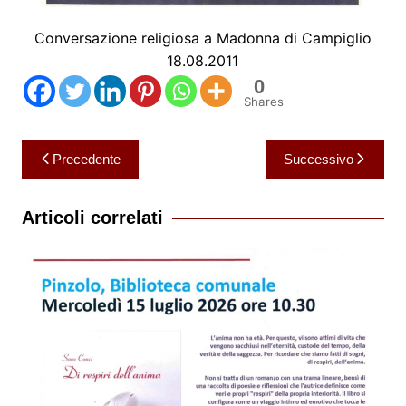
Conversazione religiosa a Madonna di Campiglio
18.08.2011
0
Shares
Navigazione
Precedente
Successivo
articoli
Articoli correlati