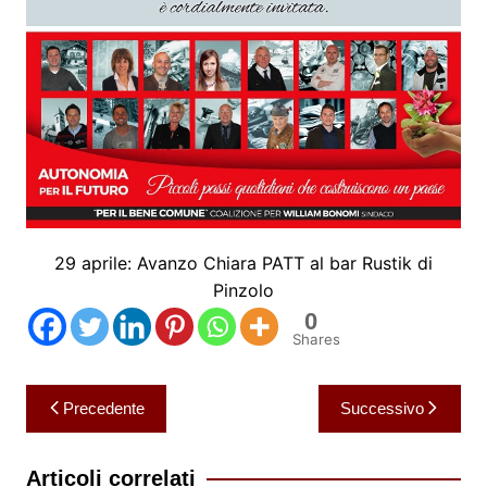
29 aprile: Avanzo Chiara PATT al bar Rustik di
Pinzolo
0
Shares
Navigazione
Precedente
Successivo
articoli
Articoli correlati