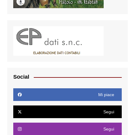
Social
Mi piace
Segui
Segui