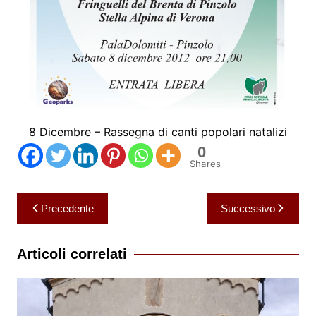
8 Dicembre – Rassegna di canti popolari natalizi
0
Shares
Navigazione
Precedente
Successivo
articoli
Articoli correlati