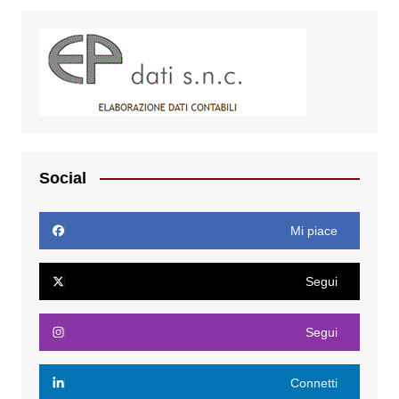
Social
Mi piace
Segui
Segui
Connetti