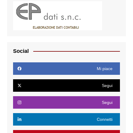
Social
Mi piace
Segui
Segui
Connetti