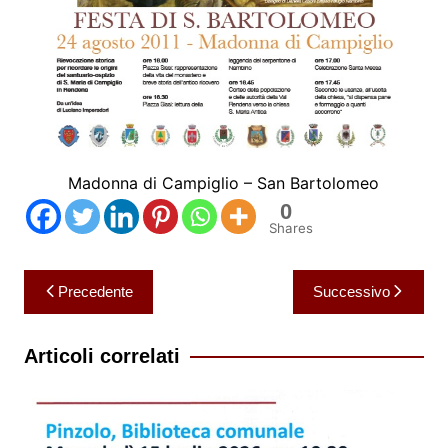
Madonna di Campiglio – San Bartolomeo
0
Shares
Navigazione
Precedente
Successivo
articoli
Articoli correlati