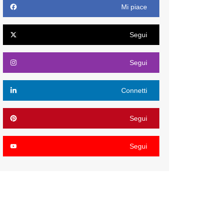
Mi piace
Segui
Segui
Connetti
Segui
Segui