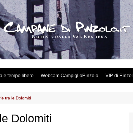
a e tempo libero
Webcam CampiglioPinzolo
VIP di Pinzo
le tra le Dolomiti
le Dolomiti