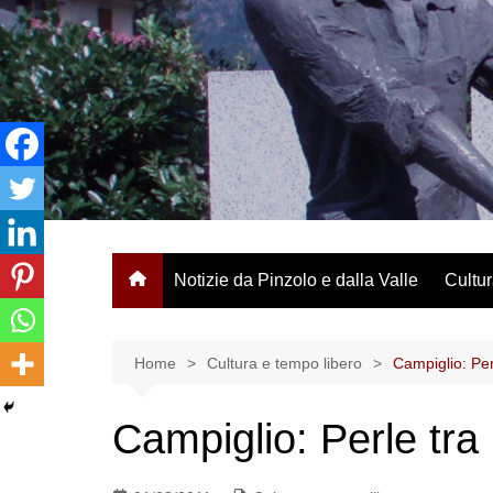
Salta
al
contenuto
Notizie da Pinzolo e dalla Valle
Cultur
Home
Cultura e tempo libero
Campiglio: Per
Campiglio: Perle tra 