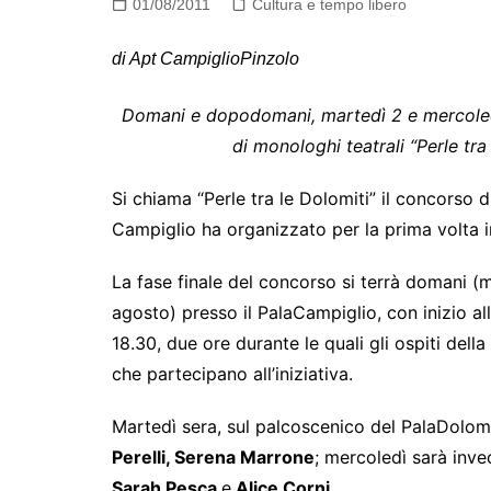
01/08/2011
Cultura e tempo libero
di Apt CampiglioPinzolo
Domani e dopodomani, martedì 2 e mercole
di monologhi teatrali “Perle tra
Si chiama “Perle tra le Dolomiti” il concorso 
Campiglio ha organizzato per la prima volta i
La fase finale del concorso si terrà domani 
agosto) presso il PalaCampiglio, con inizio all
18.30, due ore durante le quali gli ospiti della 
che partecipano all’iniziativa.
Martedì sera, sul palcoscenico del PalaDolomi
Perelli, Serena Marrone
; mercoledì sarà inve
Sarah Pesca
e
Alice Corni
.