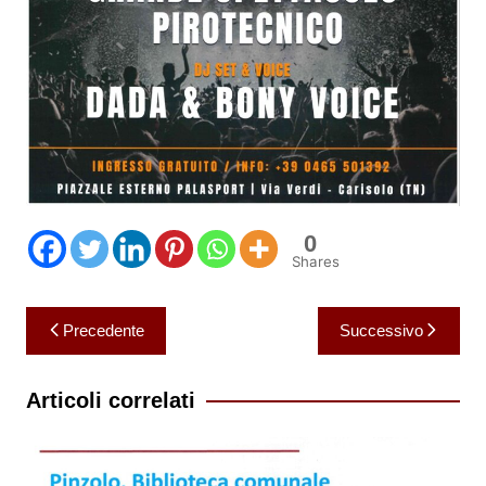
0
Shares
Navigazione
Precedente
Successivo
articoli
Articoli correlati