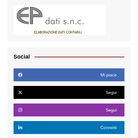
Social
Mi piace
Segui
Segui
Connetti