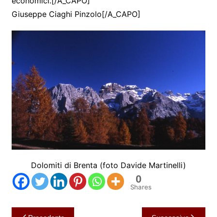
economici.[/A_CAPO]
Giuseppe Ciaghi Pinzolo[/A_CAPO]
Dolomiti di Brenta (foto Davide Martinelli)
0
Shares
Navigazione