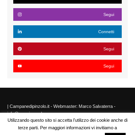
Segui
Connetti
Segui
Segui
| Campanedipinzolo.it - Webmaster: Marco Salvaterra -
info@agraria.org |
Utilizzando questo sito si accetta l'utilizzo dei cookie anche di
Chi siamo
Privacy Policy
Sitemap
Link utili
terze parti. Per maggiori informazioni vi invitiamo a